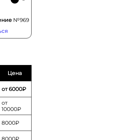
ение
№969
ься
Цена
от 6000₽
от
10000₽
8000₽
8000₽