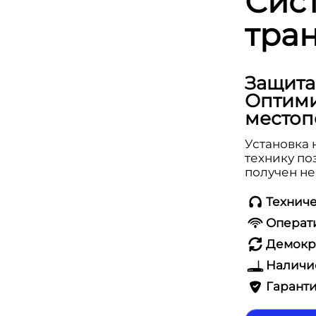
Сис
тран
Защита
Оптими
местоп
Установка 
технику по
получен не
Технич
Операт
Демокр
Наличи
Гаранти