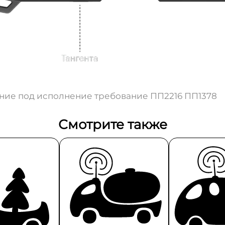
ние под исполнение требование ПП2216 ПП1378
Смотрите также