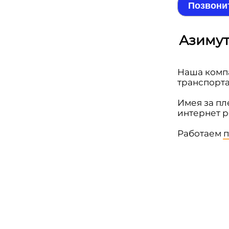
Позвони
Азимут
Наша комп
транспорт
Имея за п
интернет 
Работаем
п