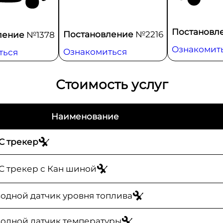
Постановл
Постановление
№2216
ление
№1378
Ознакомит
Ознакомиться
ться
Стоимость услуг
Наименование
С трекер
 трекер с Кан шиной
одной датчик уровня топлива
одной датчик температуры