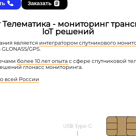
ть
Заказать
 Телематика - мониторинг транс
loT решений
ания является
интегратором спутникового монит
а GLONASS/GPS.
лечами
более 10 лет опыта
с сфере спутниковой те
решений глонасс мониторинга.
о всей России