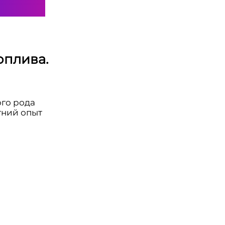
оплива.
ого рода
тний опыт