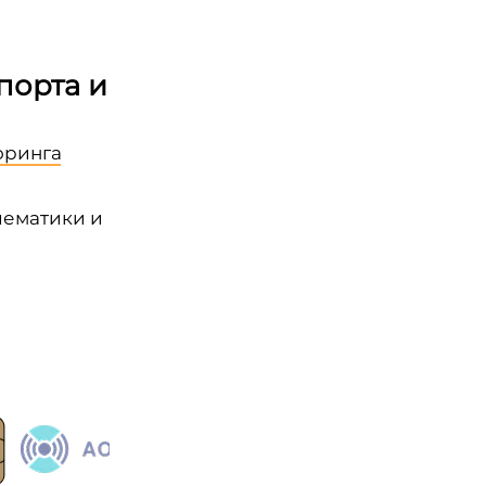
порта и
оринга
лематики и