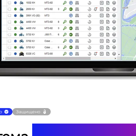
о
Защищено
монитори